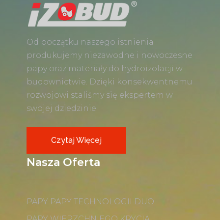
Od początku naszego istnienia
produkujemy niezawodne i nowoczesne
papy oraz materiały do hydroizolacji w
budownictwie. Dzięki konsekwentnemu
rozwojowi staliśmy się ekspertem w
swojej dziedzinie.
Czytaj Więcej
Nasza Oferta
PAPY PAPY TECHNOLOGII DUO
PAPY WIERZCHNIEGO KRYCIA