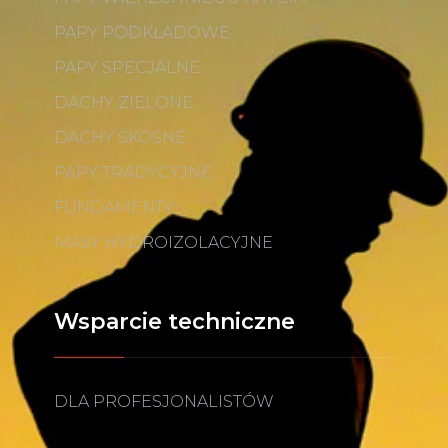
PAPY PODKŁADOWE
PAPY SPECJALNE
DACHY ZIELONE
DACHY SKOŚNE
PAPY TRADYCYJNE
FUNDAMENTY
MASY HYDROIZOLACYJNE
Wsparcie techniczne
DLA PROFESJONALISTÓW