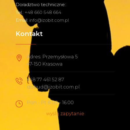
Doradztwo techniczne:
Tel.:
+48 660 548 664
Email:
info@izobit.com.pl
Kontakt
Adres: Przemysłowa 5
47-150 Krasowa
+48 77 461 52 87
izobud@izobit.com.pl
Pon - Pt 8.00 - 16.00
wyślij zapytanie