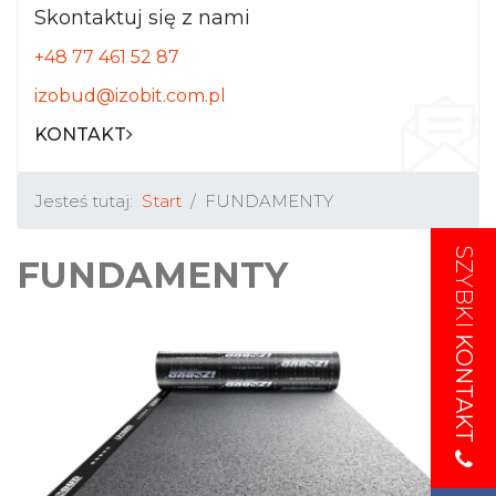
Skontaktuj się z nami
+48 77 461 52 87
izobud@izobit.com.pl
KONTAKT
Jesteś tutaj:
Start
FUNDAMENTY
SZYBKI
SZYBKI
FUNDAMENTY
KONTAKT
KONTAKT