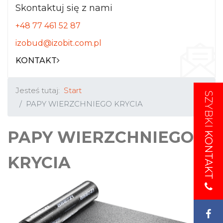
Skontaktuj się z nami
+48 77 461 52 87
izobud@izobit.com.pl
KONTAKT
Jesteś tutaj:
Start
SZYBKI
SZYBKI
PAPY WIERZCHNIEGO KRYCIA
PAPY WIERZCHNIEGO
KONTAKT
KONTAKT
KRYCIA