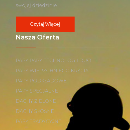
swojej dziedzinie.
Czytaj Więcej
Nasza Oferta
PAPY PAPY TECHNOLOGII DUO
PAPY WIERZCHNIEGO KRYCIA
PAPY PODKŁADOWE
PAPY SPECJALNE
DACHY ZIELONE
DACHY SKOŚNE
PAPY TRADYCYJNE