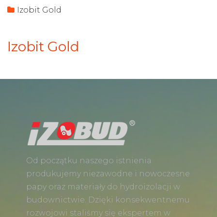
Izobit Gold
Izobit Gold
Od początku naszego istnienia
produkujemy niezawodne i nowoczesne
papy oraz materiały do hydroizolacji w
budownictwie. Dzięki konsekwentnemu
rozwojowi staliśmy się ekspertem w