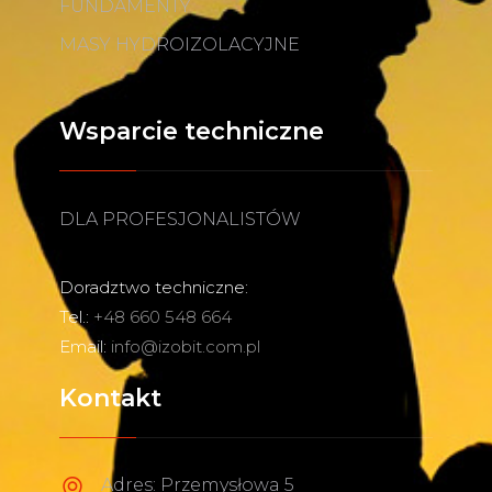
FUNDAMENTY
MASY HYDROIZOLACYJNE
Wsparcie techniczne
DLA PROFESJONALISTÓW
Doradztwo techniczne:
Tel.:
+48 660 548 664
Email:
info@izobit.com.pl
Kontakt
Adres: Przemysłowa 5