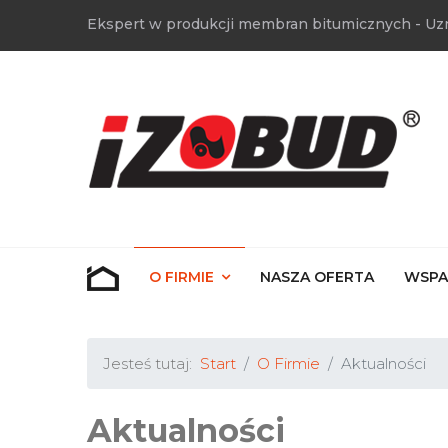
Ekspert w produkcji membran bitumicznych - Uz
O FIRMIE
NASZA OFERTA
WSPA
Jesteś tutaj:
Start
O Firmie
Aktualności
Aktualności