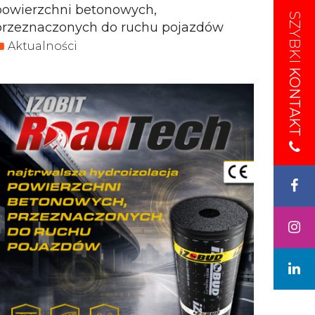
powierzchni betonowych,
SZYBKI
SZYBKI
przeznaczonych do ruchu pojazdów
Aktualności
KONTAKT
KONTAKT