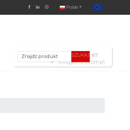
Polski
SZUKAJ
+48 77 461 52 87
info@izobit.com.pl