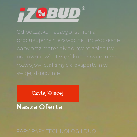
Od początku naszego istnienia
produkujemy niezawodne i nowoczesne
papy oraz materiały do hydroizolacji w
budownictwie. Dzięki konsekwentnemu
rozwojowi staliśmy się ekspertem w
swojej dziedzinie.
Czytaj Więcej
Nasza Oferta
PAPY PAPY TECHNOLOGII DUO