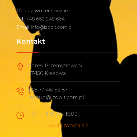
Doradztwo techniczne:
Tel.:
+48 660 548 664
Email:
info@izobit.com.pl
Kontakt
Adres: Przemysłowa 5
47-150 Krasowa
+48 77 461 52 87
izobud@izobit.com.pl
Pon - Pt 8.00 - 16.00
wyślij zapytanie