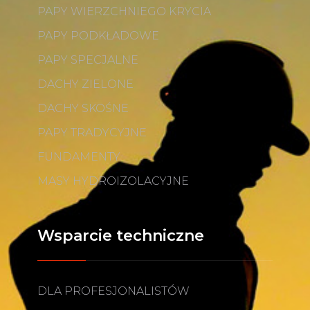
PAPY WIERZCHNIEGO KRYCIA
PAPY PODKŁADOWE
PAPY SPECJALNE
DACHY ZIELONE
DACHY SKOŚNE
PAPY TRADYCYJNE
FUNDAMENTY
MASY HYDROIZOLACYJNE
Wsparcie techniczne
DLA PROFESJONALISTÓW