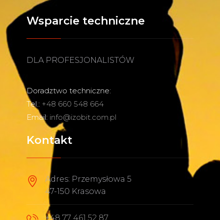
Wsparcie techniczne
DLA PROFESJONALISTÓW
Doradztwo techniczne:
Tel.:
+48 660 548 664
Email:
info@izobit.com.pl
Kontakt
Adres: Przemysłowa 5
47-150 Krasowa
+48 77 461 52 87