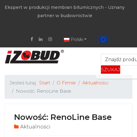
Ekspert w produkcji membran bitumicznych - Uznany
partner w budownictwie
Polski
SZUKAJ
Jesteś tutaj:
Start
O Firmie
Aktualności
Nowość: RenoLine Base
Nowość: RenoLine Base
Aktualności