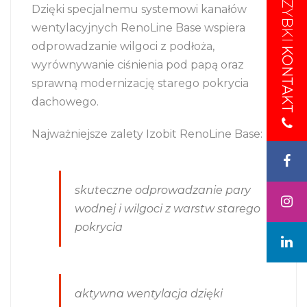
SZYBKI
SZYBKI
Dzięki specjalnemu systemowi kanałów
wentylacyjnych RenoLine Base wspiera
odprowadzanie wilgoci z podłoża,
KONTAKT
KONTAKT
wyrównywanie ciśnienia pod papą oraz
sprawną modernizację starego pokrycia
dachowego.
Najważniejsze zalety Izobit RenoLine Base:
skuteczne odprowadzanie pary
wodnej i wilgoci z warstw starego
pokrycia
aktywna wentylacja dzięki