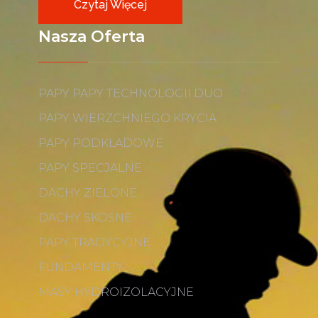
Czytaj Więcej
Nasza Oferta
PAPY PAPY TECHNOLOGII DUO
PAPY WIERZCHNIEGO KRYCIA
PAPY PODKŁADOWE
PAPY SPECJALNE
DACHY ZIELONE
DACHY SKOŚNE
PAPY TRADYCYJNE
FUNDAMENTY
MASY HYDROIZOLACYJNE