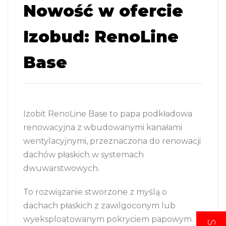
Nowość w ofercie
Izobud: RenoLine
Base
Izobit RenoLine Base to papa podkładowa
renowacyjna z wbudowanymi kanałami
wentylacyjnymi, przeznaczona do renowacji
dachów płaskich w systemach
dwuwarstwowych.
To rozwiązanie stworzone z myślą o
dachach płaskich z zawilgoconym lub
wyeksploatowanym pokryciem papowym.