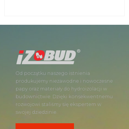
Od początku naszego istnienia
produkujemy niezawodne i nowoczesne
papy oraz materiały do hydroizolacji w
budownictwie. Dzięki konsekwentnemu
rozwojowi staliśmy się ekspertem w
swojej dziedzinie.