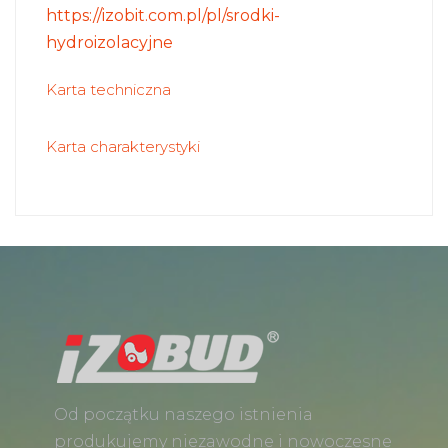
https://izobit.com.pl/pl/srodki-
hydroizolacyjne
Karta techniczna
Karta charakterystyki
Od początku naszego istnienia
produkujemy niezawodne i nowoczesne