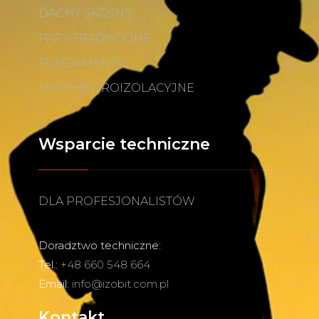
DACHY SKOŚNE
PAPY TRADYCYJNE
FUNDAMENTY
MASY HYDROIZOLACYJNE
Wsparcie techniczne
DLA PROFESJONALISTÓW
Doradztwo techniczne:
Tel.:
+48 660 548 664
Email:
info@izobit.com.pl
Kontakt