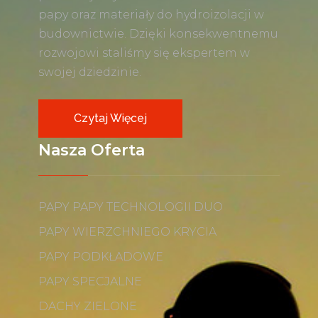
papy oraz materiały do hydroizolacji w
budownictwie. Dzięki konsekwentnemu
rozwojowi staliśmy się ekspertem w
swojej dziedzinie.
Czytaj Więcej
Nasza Oferta
PAPY PAPY TECHNOLOGII DUO
PAPY WIERZCHNIEGO KRYCIA
PAPY PODKŁADOWE
PAPY SPECJALNE
DACHY ZIELONE