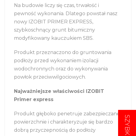
Na budowie liczy się czas, trwałość i
pewność wykonania. Dlatego powstał nasz
nowy IZOBIT PRIMER EXPRESS,
szybkoschnący grunt bitumiczny
modyfikowany kauczukiem SBS.
Produkt przeznaczono do gruntowania
podłoży przed wykonaniem izolacji
wodochronnych oraz do wykonywania
powłok przeciwwilgociowych.
Najważniejsze właściwości IZOBIT
Primer express
Produkt głęboko penetruje zabezpieczane
SZYBKI
SZYBKI
powierzchnie i charakteryzuje się bardzo
dobrą przyczepnością do podłoży