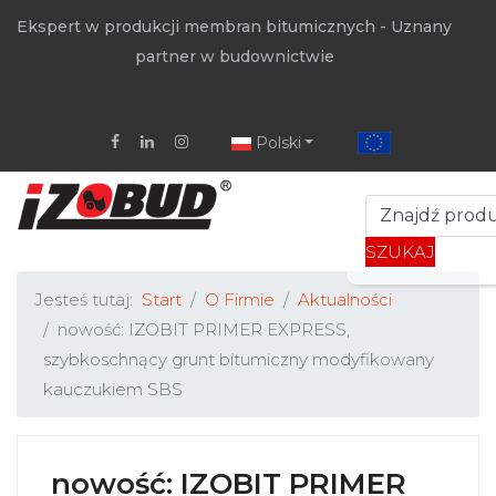
Ekspert w produkcji membran bitumicznych - Uznany
partner w budownictwie
Polski
SZUKAJ
Jesteś tutaj:
Start
O Firmie
Aktualności
nowość: IZOBIT PRIMER EXPRESS,
szybkoschnący grunt bitumiczny modyfikowany
kauczukiem SBS
nowość: IZOBIT PRIMER