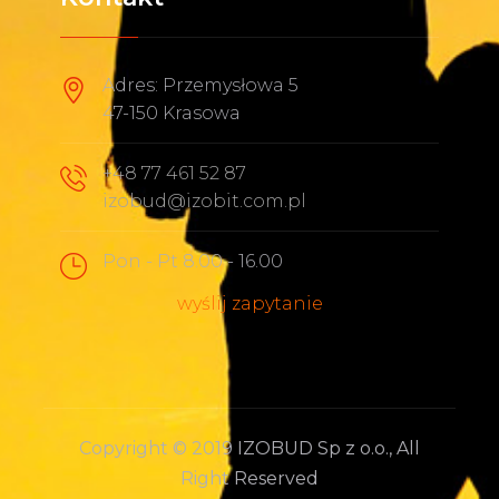
Adres: Przemysłowa 5
47-150 Krasowa
+48 77 461 52 87
izobud@izobit.com.pl
Pon - Pt 8.00 - 16.00
wyślij zapytanie
Copyright © 2019 IZOBUD Sp z o.o., All
Right Reserved